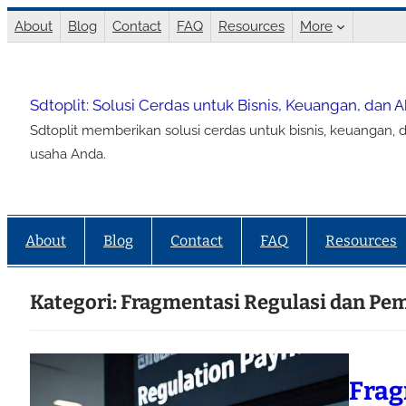
Lewati
About
Blog
Contact
FAQ
Resources
More
ke
konten
Sdtoplit: Solusi Cerdas untuk Bisnis, Keuangan, dan 
Sdtoplit memberikan solusi cerdas untuk bisnis, keuangan, d
usaha Anda.
About
Blog
Contact
FAQ
Resources
Kategori:
Fragmentasi Regulasi dan Pe
Frag