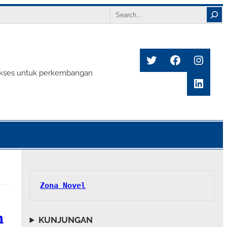
Search
Twitter
Facebook
Insta
s sukses untuk perkembangan
Linke
Zona Novel
n
KUNJUNGAN