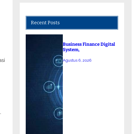
Recent Posts
Business Finance Digital
System,
asi
Agustus 6, 2026
…