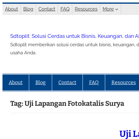
Lewati
About
Blog
Contact
FAQ
Resources
More
ke
konten
Sdtoplit: Solusi Cerdas untuk Bisnis, Keuangan, dan 
Sdtoplit memberikan solusi cerdas untuk bisnis, keuangan, d
usaha Anda.
About
Blog
Contact
FAQ
Resources
Tag:
Uji Lapangan Fotokatalis Surya
Uji 