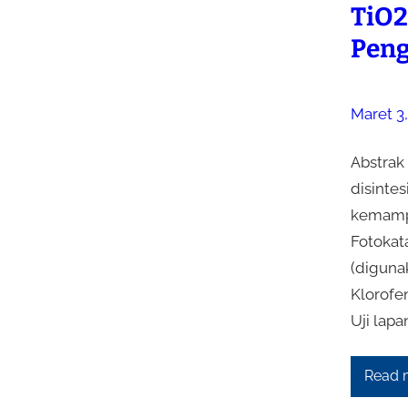
TiO2
Peng
Maret 3
Abstrak
disintes
kemampu
Fotokata
(digunak
Klorofen
Uji lap
Read 