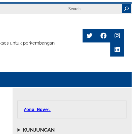
Search
Twitter
Facebook
Insta
s sukses untuk perkembangan
Linke
Zona Novel
KUNJUNGAN