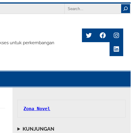
Search
Twitter
Facebook
Insta
s sukses untuk perkembangan
Linke
Zona Novel
KUNJUNGAN