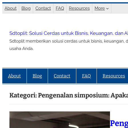
Lewati
About
Blog
Contact
FAQ
Resources
More
ke
konten
Sdtoplit: Solusi Cerdas untuk Bisnis, Keuangan, dan 
Sdtoplit memberikan solusi cerdas untuk bisnis, keuangan, d
usaha Anda.
About
Blog
Contact
FAQ
Resources
Kategori:
Pengenalan simposium: Apakah
Peng