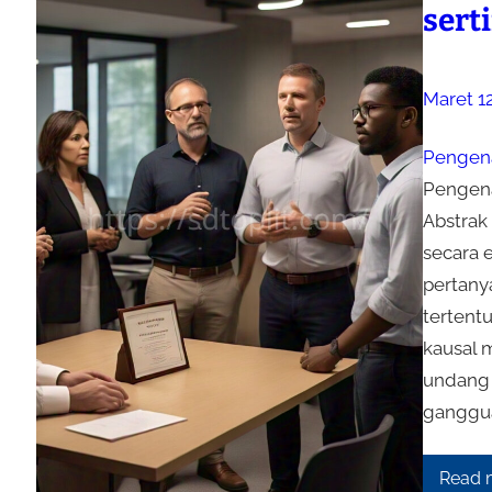
sert
Maret 1
Pengena
Pengena
Abstrak
secara e
pertany
tertentu
kausal 
undang 
ganggua
Read 