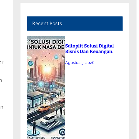
Recent Posts
Sdtoplit Solusi Digital
Bisnis Dan Keuangan.
ri
Agustus 3, 2026
n
an