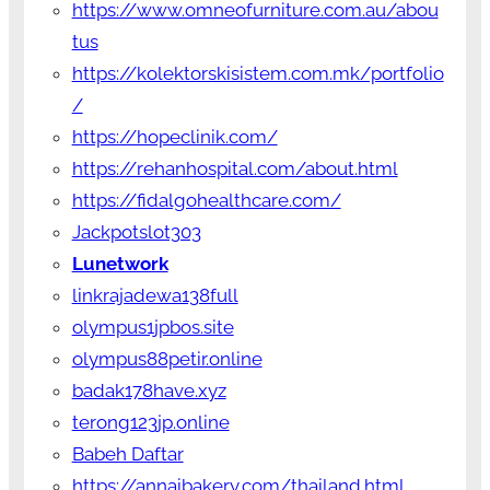
https://www.omneofurniture.com.au/abou
tus
https://kolektorskisistem.com.mk/portfolio
/
https://hopeclinik.com/
https://rehanhospital.com/about.html
https://fidalgohealthcare.com/
Jackpotslot303
Lunetwork
linkrajadewa138full
olympus1jpbos.site
olympus88petir.online
badak178have.xyz
terong123jp.online
Babeh Daftar
https://annaibakery.com/thailand.html