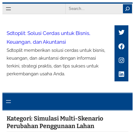
Lewati
Search
ke
konten
Twitt
Sdtoplit: Solusi Cerdas untuk Bisnis,
Keuangan, dan Akuntansi
Face
Sdtoplit memberikan solusi cerdas untuk bisnis,
Inst
keuangan, dan akuntansi dengan informasi
terkini, strategi praktis, dan tips sukses untuk
Link
perkembangan usaha Anda.
Kategori:
Simulasi Multi-Skenario
Perubahan Penggunaan Lahan