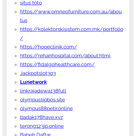
situs toto
https://www.omneofurniture.com.au/abou
tus
https://kolektorskisistem.com.mk/portfolio
/
https://hopeclinik.com/
https://rehanhospital.com/about.html
https://fidalgohealthcare.com/
Jackpotslot303
Lunetwork
linkrajadewa138full
olympus1jpbos.site
olympus88petir.online
badak178have.xyz
terong123jp.online
Babeh Daftar