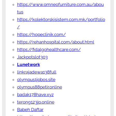
https://www.omneofurniture.com.au/abou
tus
https://kolektorskisistem.com.mk/portfolio
/
https://hopeclinik.com/
https://rehanhospital.com/about.html
https://fidalgohealthcare.com/
Jackpotslot303
Lunetwork
linkrajadewa138full
olympus1jpbos.site
olympus88petir.online
badak178have.xyz
terong123jp.online
Babeh Daftar