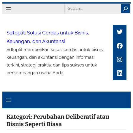
Lewati
Search
ke
konten
Twitt
Sdtoplit: Solusi Cerdas untuk Bisnis,
Keuangan, dan Akuntansi
Face
Sdtoplit memberikan solusi cerdas untuk bisnis,
Inst
keuangan, dan akuntansi dengan informasi
terkini, strategi praktis, dan tips sukses untuk
Link
perkembangan usaha Anda.
Kategori:
Perubahan Deliberatif atau
Bisnis Seperti Biasa