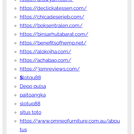
https://declickatessen.com/
https://chicadeserieb.com/
https://boksentralen.com/
https://binsarhutabarat.com/
https://benefitsofhemp.net/
https://alokojha.com/
https://achabao.com/
https://3smreviews.com/
S
lotqu88
Depo pulsa
paitoangka
slotup88
situs toto
https://www.omneofurniture.com.au/abou
tus