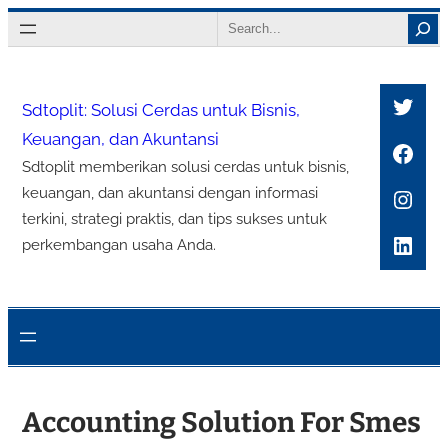
Lewati
Search
ke
konten
Twitt
Sdtoplit: Solusi Cerdas untuk Bisnis,
Keuangan, dan Akuntansi
Face
Sdtoplit memberikan solusi cerdas untuk bisnis,
Inst
keuangan, dan akuntansi dengan informasi
terkini, strategi praktis, dan tips sukses untuk
Link
perkembangan usaha Anda.
Accounting Solution For Smes