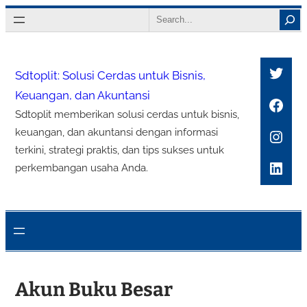
Lewati
Search
ke
konten
Twitt
Sdtoplit: Solusi Cerdas untuk Bisnis,
Keuangan, dan Akuntansi
Face
Sdtoplit memberikan solusi cerdas untuk bisnis,
Inst
keuangan, dan akuntansi dengan informasi
terkini, strategi praktis, dan tips sukses untuk
Link
perkembangan usaha Anda.
Akun Buku Besar