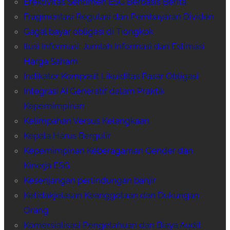
Efektivitas Sentimen ESG Berbasis Berita
Fragmentasi Regulasi dan Pembayaran Dividen
Gagal bayar obligasi di Tiongkok
Ilusi Informasi: Jumlah Informasi dan Estimasi
Harga Saham
Indikator Komposit Likuiditas Pasar Obligasi
Integrasi AI Generatif dalam Praktik
Kepemimpinan
Kelimpahan Versus Kelangkaan
Kepala Harus Bergulir
Kepemimpinan Keberagaman Gender dan
Kinerja ESG
Kesenjangan perlindungan banjir
Ketidakjelasan Keanggotaan dan Dukungan
Orang
Komersialisasi Pengetahuan dan Biaya Audit