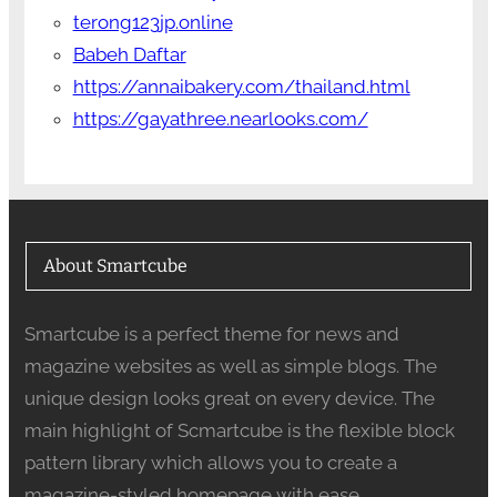
terong123jp.online
Babeh Daftar
https://annaibakery.com/thailand.html
https://gayathree.nearlooks.com/
About Smartcube
Smartcube is a perfect theme for news and
magazine websites as well as simple blogs. The
unique design looks great on every device. The
main highlight of Scmartcube is the flexible block
pattern library which allows you to create a
magazine-styled homepage with ease.