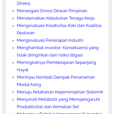
Direksi
Menangani Emosi Dewan Pimpinan
Mendamaikan Kebutuhan Tenaga Kerja
Mengevaluasi Kreativitas Koki dan Kualitas
Restoran
Mengevaluasi Penerapan Industri
Menghambat investor: Konsekuensi yang
tidak diinginkan dari risiko litigasi
Meningkatnya Pembelajaran Sepanjang
Hayat
Meninjau Kembali Dampak Penanaman
Modal Asing
Menuju Ketahanan Kepemimpinan Sistemik
Menyoroti Metabolit yang Mempengaruhi
Produktivitas dan Kematian Sel