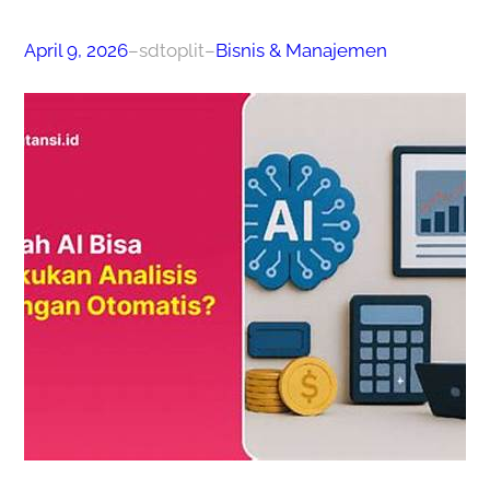
April 9, 2026
–
sdtoplit
–
Bisnis & Manajemen