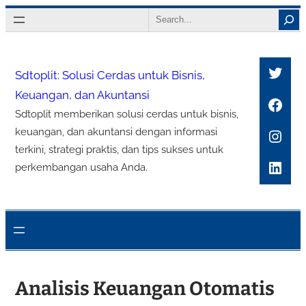
Lewati
Search
ke
konten
Twitt
Sdtoplit: Solusi Cerdas untuk Bisnis,
Keuangan, dan Akuntansi
Face
Sdtoplit memberikan solusi cerdas untuk bisnis,
Inst
keuangan, dan akuntansi dengan informasi
terkini, strategi praktis, dan tips sukses untuk
Link
perkembangan usaha Anda.
Analisis Keuangan Otomatis