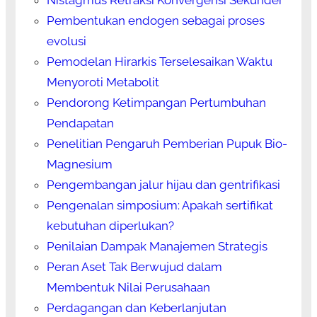
Nistagmus Retraksi Konvergensi Sekunder
Pembentukan endogen sebagai proses
evolusi
Pemodelan Hirarkis Terselesaikan Waktu
Menyoroti Metabolit
Pendorong Ketimpangan Pertumbuhan
Pendapatan
Penelitian Pengaruh Pemberian Pupuk Bio-
Magnesium
Pengembangan jalur hijau dan gentrifikasi
Pengenalan simposium: Apakah sertifikat
kebutuhan diperlukan?
Penilaian Dampak Manajemen Strategis
Peran Aset Tak Berwujud dalam
Membentuk Nilai Perusahaan
Perdagangan dan Keberlanjutan