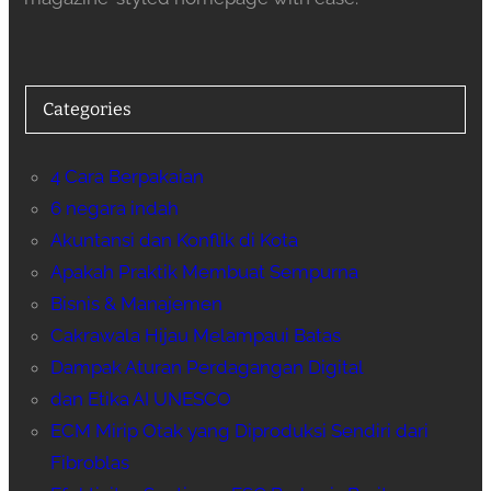
Categories
4 Cara Berpakaian
6 negara indah
Akuntansi dan Konflik di Kota
Apakah Praktik Membuat Sempurna
Bisnis & Manajemen
Cakrawala Hijau Melampaui Batas
Dampak Aturan Perdagangan Digital
dan Etika AI UNESCO
ECM Mirip Otak yang Diproduksi Sendiri dari
Fibroblas