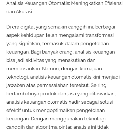
Analisis Keuangan Otomatis: Meningkatkan Efisiensi
dan Akurasi
Di era digital yang semakin canggih ini, berbagai
aspek kehidupan telah mengalami transformasi
yang signifikan, termasuk dalam pengelolaan
keuangan. Bagi banyak orang, analisis keuangan
bisa jadi aktivitas yang menakutkan dan
membosankan. Namun, dengan kemajuan
teknologi, analisis keuangan otomatis kini menjadi
jawaban atas permasalahan tersebut. Seiring
bertambahnya produk dan jasa yang ditawarkan,
analisis keuangan otomatis hadir sebagai solusi
efektif untuk mengoptimalkan pengelolaan
keuangan. Dengan menggunakan teknologi
canggih dan algoritma pintar, analisis ini tidak