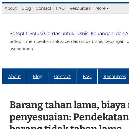
Lewati
About
Blog
Contact
FAQ
Resources
More
ke
konten
Sdtoplit: Solusi Cerdas untuk Bisnis, Keuangan, dan 
Sdtoplit memberikan solusi cerdas untuk bisnis, keuangan, d
usaha Anda.
About
Blog
Contact
FAQ
Resources
Barang tahan lama, biaya r
penyesuaian: Pendekatan