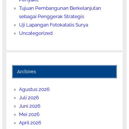
Tujuan Pembangunan Berkelanjutan
sebagai Penggerak Strategis
Uji Lapangan Fotokatalis Surya
Uncategorized
Archives
Agustus 2026
Juli 2026
Juni 2026
Mei 2026
April 2026