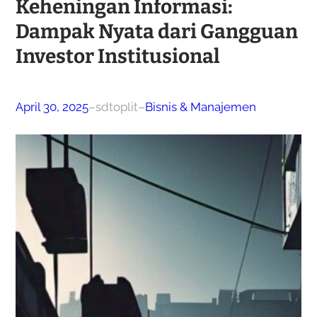
Keheningan Informasi:
Dampak Nyata dari Gangguan
Investor Institusional
April 30, 2025
–
sdtoplit
–
Bisnis & Manajemen