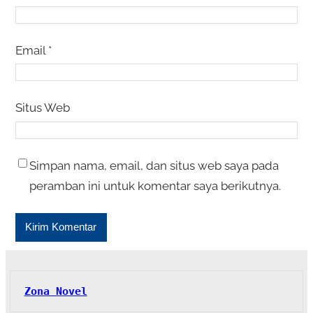
Email
*
Situs Web
Simpan nama, email, dan situs web saya pada
peramban ini untuk komentar saya berikutnya.
Zona Novel