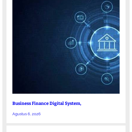
Business Finance Digital System,
Agustus 6, 2026