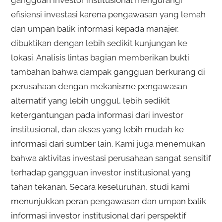
efisiensi investasi karena pengawasan yang lemah
dan umpan balik informasi kepada manajer,
dibuktikan dengan lebih sedikit kunjungan ke
lokasi. Analisis lintas bagian memberikan bukti
tambahan bahwa dampak gangguan berkurang di
perusahaan dengan mekanisme pengawasan
alternatif yang lebih unggul, lebih sedikit
ketergantungan pada informasi dari investor
institusional, dan akses yang lebih mudah ke
informasi dari sumber lain. Kami juga menemukan
bahwa aktivitas investasi perusahaan sangat sensitif
terhadap gangguan investor institusional yang
tahan tekanan. Secara keseluruhan, studi kami
menunjukkan peran pengawasan dan umpan balik
informasi investor institusional dari perspektif