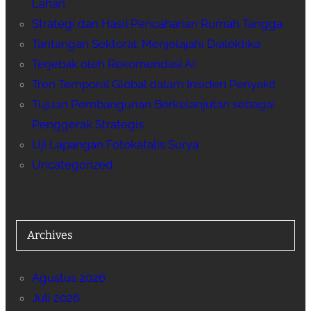
Lahan
Strategi dan Hasil Pencaharian Rumah Tangga
Tantangan Sektoral: Menjelajahi Dialektika
Terjebak oleh Rekomendasi AI
Tren Temporal Global dalam Insiden Penyakit
Tujuan Pembangunan Berkelanjutan sebagai
Penggerak Strategis
Uji Lapangan Fotokatalis Surya
Uncategorized
Archives
Agustus 2026
Juli 2026