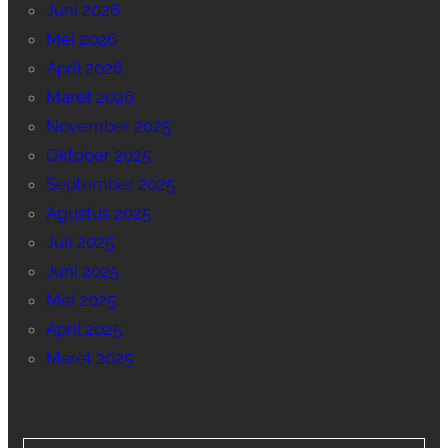
Juni 2026
Mei 2026
April 2026
Maret 2026
November 2025
Oktober 2025
September 2025
Agustus 2025
Juli 2025
Juni 2025
Mei 2025
April 2025
Maret 2025