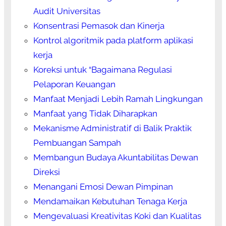
Audit Universitas
Konsentrasi Pemasok dan Kinerja
Kontrol algoritmik pada platform aplikasi
kerja
Koreksi untuk “Bagaimana Regulasi
Pelaporan Keuangan
Manfaat Menjadi Lebih Ramah Lingkungan
Manfaat yang Tidak Diharapkan
Mekanisme Administratif di Balik Praktik
Pembuangan Sampah
Membangun Budaya Akuntabilitas Dewan
Direksi
Menangani Emosi Dewan Pimpinan
Mendamaikan Kebutuhan Tenaga Kerja
Mengevaluasi Kreativitas Koki dan Kualitas