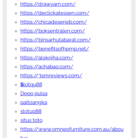
https://drawyarn.com/
https://declickatessen.com/
https://chicadeserieb.com/
https://boksentralen.com/
https://binsarhutabarat.com/
https://benefitsofhemp.net/
https://alokojha.com/
https://achabao.com/
https://3smreviews.com/
S
lotqu88
Depo pulsa
paitoangka
slotup88
situs toto
https://www.omneofurniture.com.au/abou