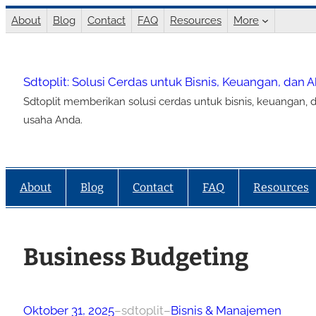
Lewati
About
Blog
Contact
FAQ
Resources
More
ke
konten
Sdtoplit: Solusi Cerdas untuk Bisnis, Keuangan, dan 
Sdtoplit memberikan solusi cerdas untuk bisnis, keuangan, d
usaha Anda.
About
Blog
Contact
FAQ
Resources
Business Budgeting
Oktober 31, 2025
–
sdtoplit
–
Bisnis & Manajemen