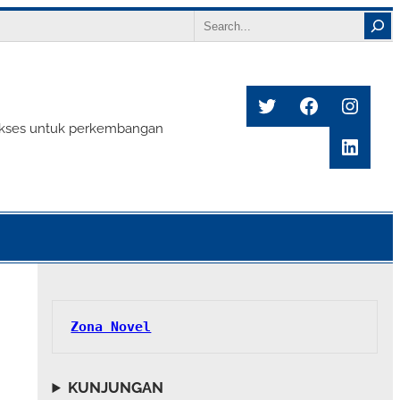
Search
Twitter
Facebook
Insta
s sukses untuk perkembangan
Linke
Zona Novel
KUNJUNGAN