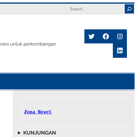
Search
Twitter
Facebook
Insta
s sukses untuk perkembangan
Linke
Zona Novel
KUNJUNGAN