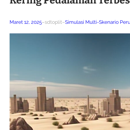
Kering Pedalaman Terbes
Maret 12, 2025
–
sdtoplit
–
Simulasi Multi-Skenario Pe