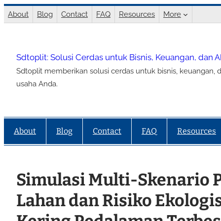
Lewati
About
Blog
Contact
FAQ
Resources
More
ke
konten
Sdtoplit: Solusi Cerdas untuk Bisnis, Keuangan, dan 
Sdtoplit memberikan solusi cerdas untuk bisnis, keuangan, d
usaha Anda.
About
Blog
Contact
FAQ
Resources
Simulasi Multi-Skenario
Lahan dan Risiko Ekologi