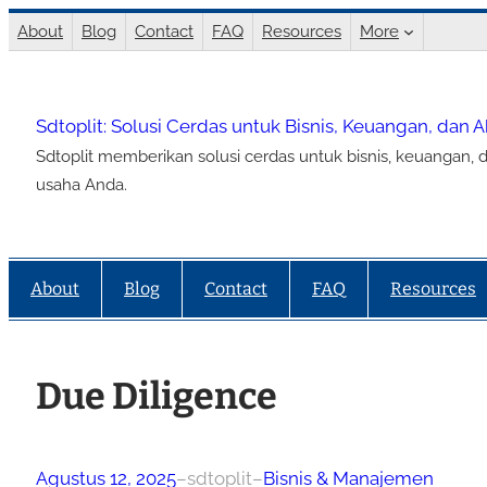
Lewati
About
Blog
Contact
FAQ
Resources
More
ke
konten
Sdtoplit: Solusi Cerdas untuk Bisnis, Keuangan, dan 
Sdtoplit memberikan solusi cerdas untuk bisnis, keuangan, d
usaha Anda.
About
Blog
Contact
FAQ
Resources
Due Diligence
Agustus 12, 2025
–
sdtoplit
–
Bisnis & Manajemen