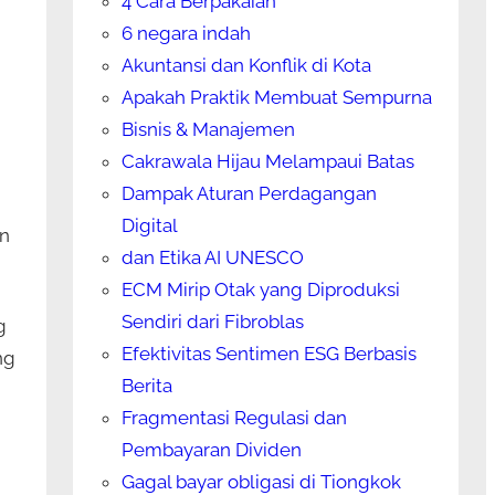
4 Cara Berpakaian
6 negara indah
Akuntansi dan Konflik di Kota
Apakah Praktik Membuat Sempurna
Bisnis & Manajemen
Cakrawala Hijau Melampaui Batas
Dampak Aturan Perdagangan
Digital
an
dan Etika AI UNESCO
ECM Mirip Otak yang Diproduksi
Sendiri dari Fibroblas
g
Efektivitas Sentimen ESG Berbasis
ng
Berita
Fragmentasi Regulasi dan
Pembayaran Dividen
Gagal bayar obligasi di Tiongkok