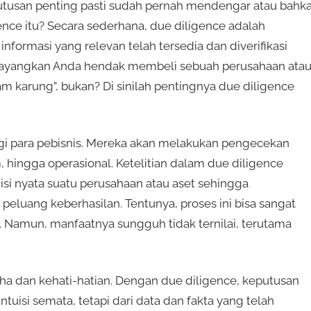
putusan penting pasti sudah pernah mendengar atau bahk
ence itu? Secara sederhana, due diligence adalah
formasi yang relevan telah tersedia dan diverifikasi
 Bayangkan Anda hendak membeli sebuah perusahaan ata
am karung”, bukan? Di sinilah pentingnya due diligence
bagi para pebisnis. Mereka akan melakukan pengecekan
 hingga operasional. Ketelitian dalam due diligence
si nyata suatu perusahaan atau aset sehingga
eluang keberhasilan. Tentunya, proses ini bisa sangat
amun, manfaatnya sungguh tidak ternilai, terutama
aha dan kehati-hatian. Dengan due diligence, keputusan
ntuisi semata, tetapi dari data dan fakta yang telah