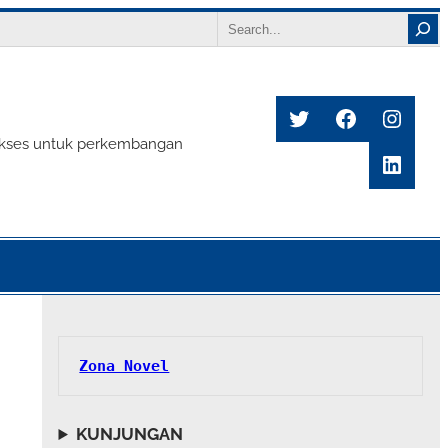
Search
Twitter
Facebook
Insta
s sukses untuk perkembangan
Linke
Zona Novel
KUNJUNGAN