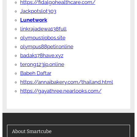
https://fidalgohealthcare.com/
Jackpotslot303
Lunetwork
linkrajadewa138full
olympus1jpbos.site
olympus88petir.online
badak178have.xyz
terong123jp.online
Babeh Daftar
https://annaibakery.com/thailand.html
https://gayathree.nearlooks.com/
About Smartcube