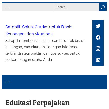
Lewati
Search
ke
konten
Twitt
Sdtoplit: Solusi Cerdas untuk Bisnis,
Keuangan, dan Akuntansi
Face
Sdtoplit memberikan solusi cerdas untuk bisnis,
Inst
keuangan, dan akuntansi dengan informasi
terkini, strategi praktis, dan tips sukses untuk
Link
perkembangan usaha Anda.
Edukasi Perpajakan