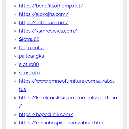
https://benefitsofhemp.net/
https://alokojha.com/
https://achabao.com/
https://3smreviews.com/
S
lotqu88
Depo pulsa
paitoangka
slotup88
situs toto
https://www.omneofurniture.com.au/abou
tus
https://kolektorskisistem.com.mk/portfolio
/
https://hopeclinik.com/
https://rehanhospital.com/about.html