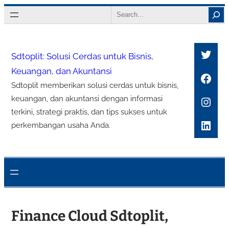
Lewati
Search
ke
konten
Twitt
Sdtoplit: Solusi Cerdas untuk Bisnis,
Keuangan, dan Akuntansi
Face
Sdtoplit memberikan solusi cerdas untuk bisnis,
Inst
keuangan, dan akuntansi dengan informasi
terkini, strategi praktis, dan tips sukses untuk
Link
perkembangan usaha Anda.
Finance Cloud Sdtoplit,