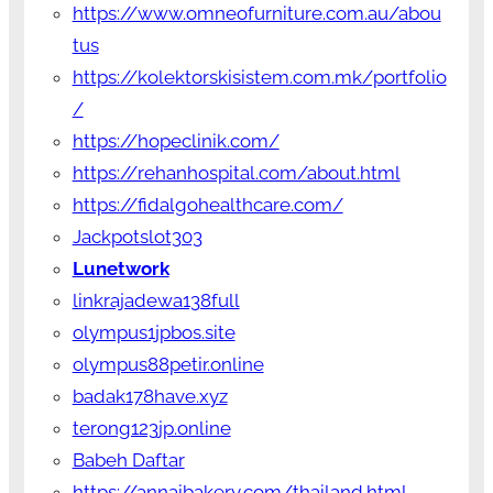
https://www.omneofurniture.com.au/abou
tus
https://kolektorskisistem.com.mk/portfolio
/
https://hopeclinik.com/
https://rehanhospital.com/about.html
https://fidalgohealthcare.com/
Jackpotslot303
Lunetwork
linkrajadewa138full
olympus1jpbos.site
olympus88petir.online
badak178have.xyz
terong123jp.online
Babeh Daftar
https://annaibakery.com/thailand.html