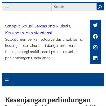
Lewati
Search
ke
konten
Twitt
Sdtoplit: Solusi Cerdas untuk Bisnis,
Keuangan, dan Akuntansi
Face
Sdtoplit memberikan solusi cerdas untuk bisnis,
Inst
keuangan, dan akuntansi dengan informasi
terkini, strategi praktis, dan tips sukses untuk
Link
perkembangan usaha Anda.
Kesenjangan perlindungan