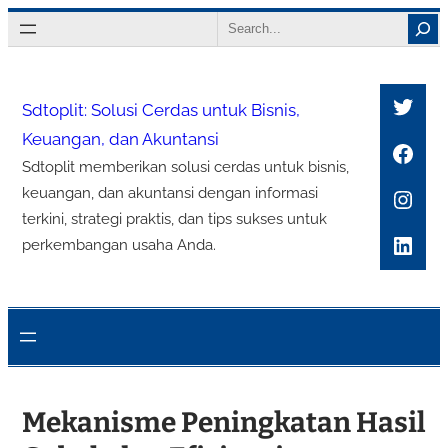
Lewati
Search
ke
konten
Twitt
Sdtoplit: Solusi Cerdas untuk Bisnis,
Keuangan, dan Akuntansi
Face
Sdtoplit memberikan solusi cerdas untuk bisnis,
Inst
keuangan, dan akuntansi dengan informasi
terkini, strategi praktis, dan tips sukses untuk
Link
perkembangan usaha Anda.
Mekanisme Peningkatan Hasil