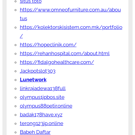
situs toto
https://www.omneofurniture.com.au/abou
tus
https://kolektorskisistem.com.mk/portfolio
/
https://hopeclinik.com/
https://rehanhospital.com/about.html
https://fidalgohealthcare.com/
Jackpotslot303
Lunetwork
linkrajadewa138full
olympus1jpbos.site
olympus88petir.online
badak178have.xyz
terong123jp.online
Babeh Daftar