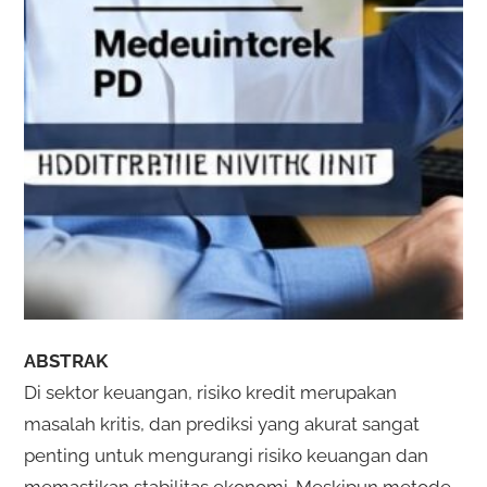
ABSTRAK
Di sektor keuangan, risiko kredit merupakan
masalah kritis, dan prediksi yang akurat sangat
penting untuk mengurangi risiko keuangan dan
memastikan stabilitas ekonomi. Meskipun metode