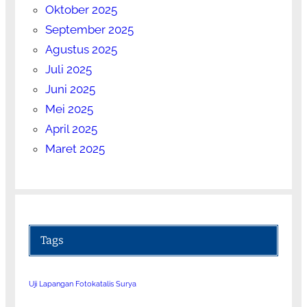
Oktober 2025
September 2025
Agustus 2025
Juli 2025
Juni 2025
Mei 2025
April 2025
Maret 2025
Tags
Uji Lapangan Fotokatalis Surya