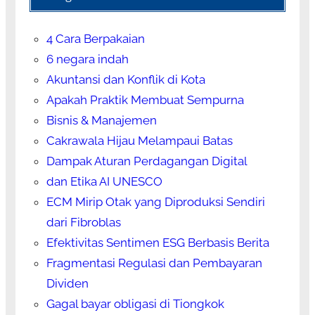
4 Cara Berpakaian
6 negara indah
Akuntansi dan Konflik di Kota
Apakah Praktik Membuat Sempurna
Bisnis & Manajemen
Cakrawala Hijau Melampaui Batas
Dampak Aturan Perdagangan Digital
dan Etika AI UNESCO
ECM Mirip Otak yang Diproduksi Sendiri
dari Fibroblas
Efektivitas Sentimen ESG Berbasis Berita
Fragmentasi Regulasi dan Pembayaran
Dividen
Gagal bayar obligasi di Tiongkok