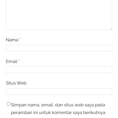
Nama
*
Email
*
Situs Web
Simpan nama, email, dan situs web saya pada
peramban ini untuk komentar saya berikutnya.