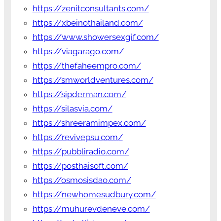
https://zenitconsultants.com/
https://xbeinothailand.com/
https://www.showersexgif.com/
https://viagarago.com/
https://thefaheempro.com/
https://smworldventures.com/
https://sipderman.com/
https://silasvia.com/
https://shreeramimpex.com/
https://revivepsu.com/
https://pubbliradio.com/
https://posthaisoft.com/
https://osmosisdao.com/
https://newhomesudbury.com/
https://muhurevdeneve.com/