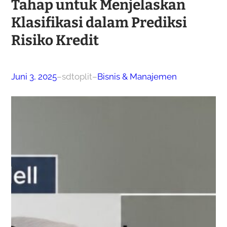
Tahap untuk Menjelaskan
Klasifikasi dalam Prediksi
Risiko Kredit
Juni 3, 2025
–
sdtoplit
–
Bisnis & Manajemen