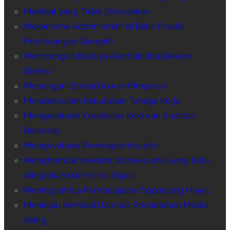
Manfaat yang Tidak Diharapkan
Mekanisme Administratif di Balik Praktik
Pembuangan Sampah
Membangun Budaya Akuntabilitas Dewan
Direksi
Menangani Emosi Dewan Pimpinan
Mendamaikan Kebutuhan Tenaga Kerja
Mengevaluasi Kreativitas Koki dan Kualitas
Restoran
Mengevaluasi Penerapan Industri
Menghambat investor: Konsekuensi yang tidak
diinginkan dari risiko litigasi
Meningkatnya Pembelajaran Sepanjang Hayat
Meninjau Kembali Dampak Penanaman Modal
Asing