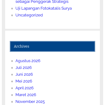
sebagai Penggerak Strategis
Uji Lapangan Fotokatalis Surya
Uncategorized
Archives
Agustus 2026
Juli 2026
Juni 2026
Mei 2026
April 2026
Maret 2026
November 2025