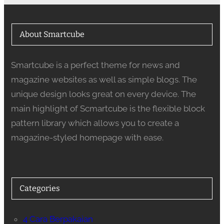
About Smartcube
Smartcube is a perfect theme for news and
magazine websites as well as simple blogs. The
unique design looks great on every device. The
main highlight of Scmartcube is the flexible block
pattern library which allows you to create a
magazine-styled homepage with ease.
Categories
4 Cara Berpakaian