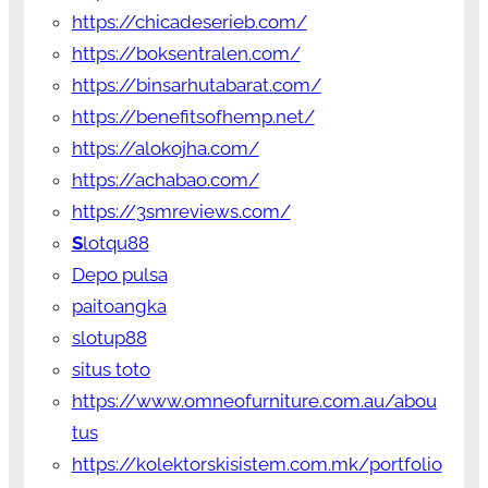
https://chicadeserieb.com/
https://boksentralen.com/
https://binsarhutabarat.com/
https://benefitsofhemp.net/
https://alokojha.com/
https://achabao.com/
https://3smreviews.com/
S
lotqu88
Depo pulsa
paitoangka
slotup88
situs toto
https://www.omneofurniture.com.au/abou
tus
https://kolektorskisistem.com.mk/portfolio