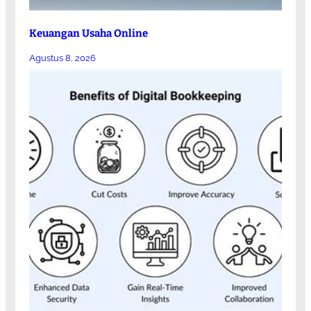
Keuangan Usaha Online
Agustus 8, 2026