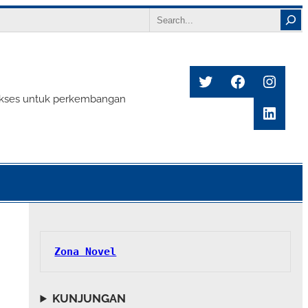
Search
Twitter
Facebook
Insta
s sukses untuk perkembangan
Linke
Zona Novel
KUNJUNGAN