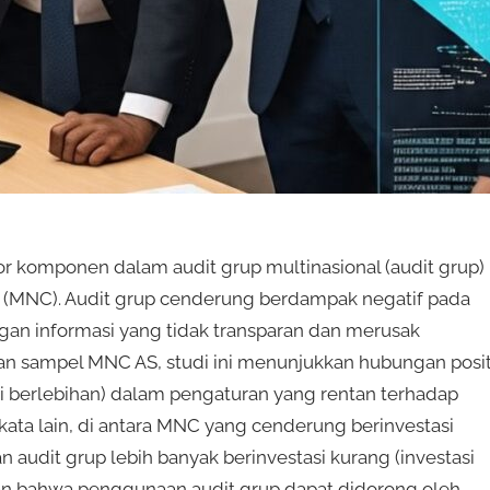
or komponen dalam audit grup multinasional (audit grup)
al (MNC). Audit grup cenderung berdampak negatif pada
gan informasi yang tidak transparan dan merusak
n sampel MNC AS, studi ini menunjukkan hubungan posit
asi berlebihan) dalam pengaturan yang rentan terhadap
 kata lain, di antara MNC yang cenderung berinvestasi
 audit grup lebih banyak berinvestasi kurang (investasi
ran bahwa penggunaan audit grup dapat didorong oleh