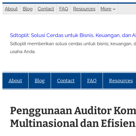
Lewati
About
Blog
Contact
FAQ
Resources
More
ke
konten
Sdtoplit: Solusi Cerdas untuk Bisnis, Keuangan, dan 
Sdtoplit memberikan solusi cerdas untuk bisnis, keuangan, d
usaha Anda.
About
Blog
Contact
FAQ
Resources
Penggunaan Auditor Kom
Multinasional dan Efisien