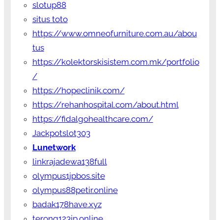
slotup88
situs toto
https://www.omneofurniture.com.au/abou
tus
https://kolektorskisistem.com.mk/portfolio
/
https://hopeclinik.com/
https://rehanhospital.com/about.html
https://fidalgohealthcare.com/
Jackpotslot303
Lunetwork
linkrajadewa138full
olympus1jpbos.site
olympus88petir.online
badak178have.xyz
terong123jp.online