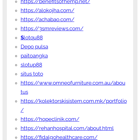
https://benefitsofhemp.net/
https://alokojha.com/
https://achabao.com/
https://3smreviews.com/
S
lotqu88
Depo pulsa
paitoangka
slotup88
situs toto
https://www.omneofurniture.com.au/abou
tus
https://kolektorskisistem.com.mk/portfolio
/
https://hopeclinik.com/
https://rehanhospital.com/about.html
https://fidalgohealthcare.com/