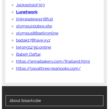
Jackpotslot303
Lunetwork
linkrajadewa138full
olympus1jpbos.site
olympus88petir.online
badak178have.xyz
terong123jp.online
Babeh Daftar
https://annaibakery.com/thailand.html
https://gayathree.nearlooks.com/
About Smartcube