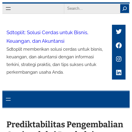
Lewati
Search
ke
konten
Twitt
Sdtoplit: Solusi Cerdas untuk Bisnis,
Keuangan, dan Akuntansi
Face
Sdtoplit memberikan solusi cerdas untuk bisnis,
Inst
keuangan, dan akuntansi dengan informasi
terkini, strategi praktis, dan tips sukses untuk
Link
perkembangan usaha Anda.
Prediktabilitas Pengembalian