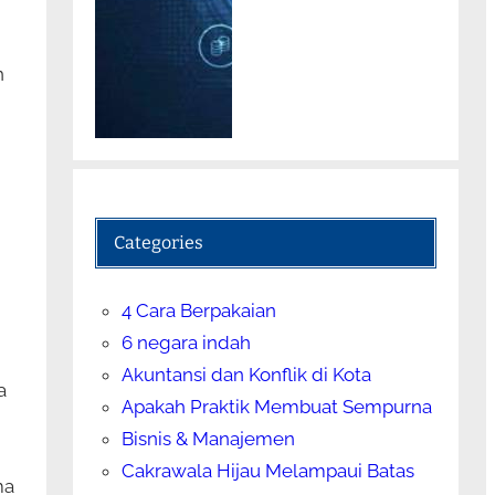
n
Categories
4 Cara Berpakaian
6 negara indah
Akuntansi dan Konflik di Kota
a
Apakah Praktik Membuat Sempurna
Bisnis & Manajemen
Cakrawala Hijau Melampaui Batas
ma