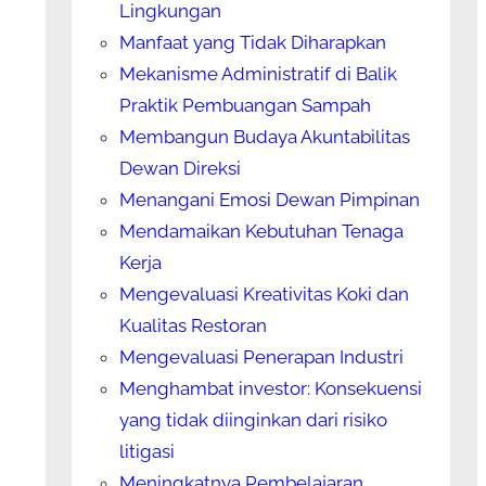
Lingkungan
Manfaat yang Tidak Diharapkan
Mekanisme Administratif di Balik
Praktik Pembuangan Sampah
Membangun Budaya Akuntabilitas
Dewan Direksi
Menangani Emosi Dewan Pimpinan
Mendamaikan Kebutuhan Tenaga
Kerja
Mengevaluasi Kreativitas Koki dan
Kualitas Restoran
Mengevaluasi Penerapan Industri
Menghambat investor: Konsekuensi
yang tidak diinginkan dari risiko
litigasi
Meningkatnya Pembelajaran