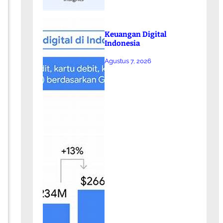
Keuangan Digital
Indonesia
Agustus 7, 2026