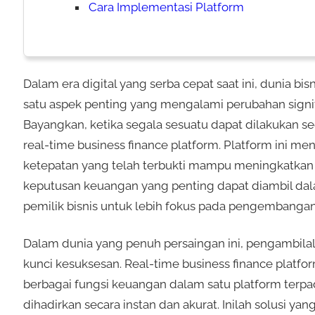
Cara Implementasi Platform
Dalam era digital yang serba cepat saat ini, dunia bisn
satu aspek penting yang mengalami perubahan signi
Bayangkan, ketika segala sesuatu dapat dilakukan se
real-time business finance platform. Platform ini m
ketepatan yang telah terbukti mampu meningkatkan e
keputusan keuangan yang penting dapat diambil da
pemilik bisnis untuk lebih fokus pada pengembanga
Dalam dunia yang penuh persaingan ini, pengambilali
kunci kesuksesan. Real-time business finance pla
berbagai fungsi keuangan dalam satu platform terpad
dihadirkan secara instan dan akurat. Inilah solusi y