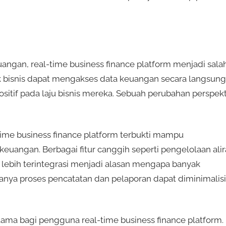
euangan, real-time business finance platform menjadi sala
lik bisnis dapat mengakses data keuangan secara langsung
tif pada laju bisnis mereka. Sebuah perubahan perspekt
time business finance platform terbukti mampu
keuangan. Berbagai fitur canggih seperti pengelolaan ali
g lebih terintegrasi menjadi alasan mengapa banyak
manya proses pencatatan dan pelaporan dapat diminimalisi
tama bagi pengguna real-time business finance platform.