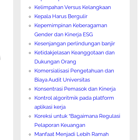
Kelimpahan Versus Kelangkaan
Kepala Harus Bergulir
Kepemimpinan Keberagaman
Gender dan Kinerja ESG
Kesenjangan perlindungan banjir
Ketidakjelasan Keanggotaan dan
i
Dukungan Orang
Komersialisasi Pengetahuan dan
Biaya Audit Universitas
Konsentrasi Pemasok dan Kinerja
Kontrol algoritmik pada platform
i
aplikasi kerja
Koreksi untuk “Bagaimana Regulasi
Pelaporan Keuangan
Manfaat Menjadi Lebih Ramah