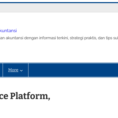
Akuntansi
an akuntansi dengan informasi terkini, strategi praktis, dan tip
More
ce Platform,