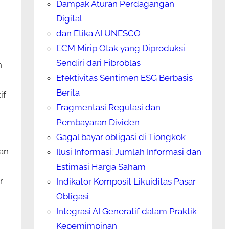
Dampak Aturan Perdagangan
Digital
dan Etika AI UNESCO
ECM Mirip Otak yang Diproduksi
Sendiri dari Fibroblas
h
Efektivitas Sentimen ESG Berbasis
Berita
if
Fragmentasi Regulasi dan
Pembayaran Dividen
Gagal bayar obligasi di Tiongkok
ran
Ilusi Informasi: Jumlah Informasi dan
Estimasi Harga Saham
r
Indikator Komposit Likuiditas Pasar
Obligasi
Integrasi AI Generatif dalam Praktik
Kepemimpinan