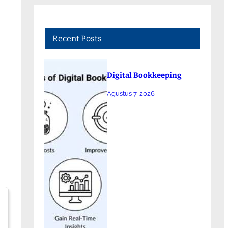
Recent Posts
Digital Bookkeeping
Agustus 7, 2026