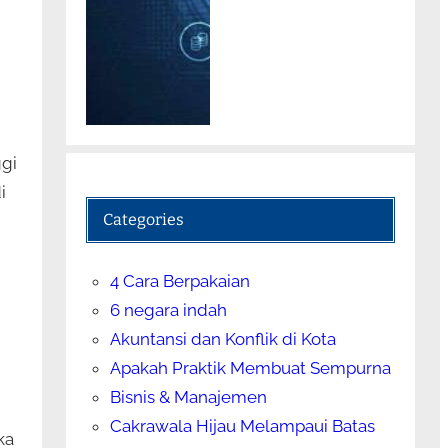
ggi
i
Categories
4 Cara Berpakaian
6 negara indah
Akuntansi dan Konflik di Kota
Apakah Praktik Membuat Sempurna
Bisnis & Manajemen
Cakrawala Hijau Melampaui Batas
ka