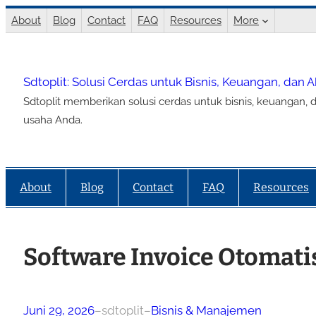
Lewati
About
Blog
Contact
FAQ
Resources
More
ke
konten
Sdtoplit: Solusi Cerdas untuk Bisnis, Keuangan, dan 
Sdtoplit memberikan solusi cerdas untuk bisnis, keuangan, d
usaha Anda.
About
Blog
Contact
FAQ
Resources
Software Invoice Otomati
Juni 29, 2026
–
sdtoplit
–
Bisnis & Manajemen