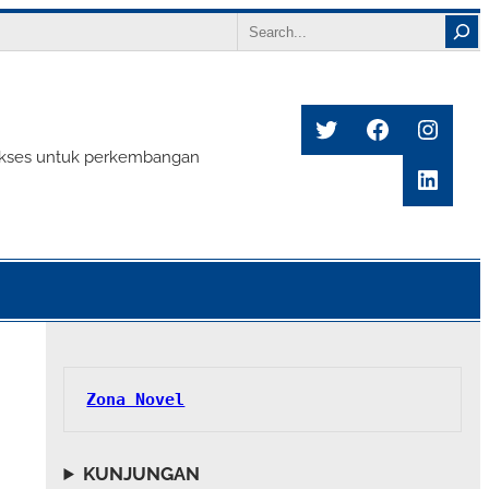
Search
Twitter
Facebook
Insta
s sukses untuk perkembangan
Linke
Zona Novel
KUNJUNGAN