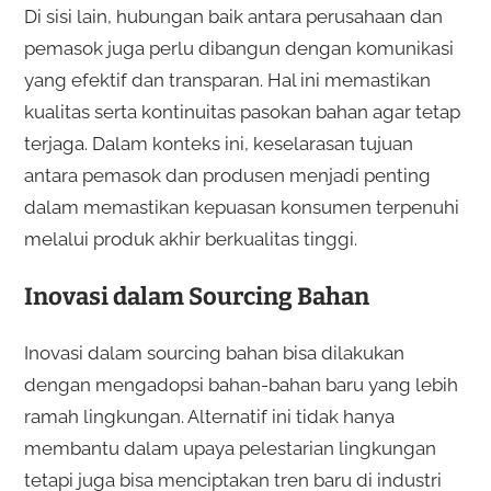
Di sisi lain, hubungan baik antara perusahaan dan
pemasok juga perlu dibangun dengan komunikasi
yang efektif dan transparan. Hal ini memastikan
kualitas serta kontinuitas pasokan bahan agar tetap
terjaga. Dalam konteks ini, keselarasan tujuan
antara pemasok dan produsen menjadi penting
dalam memastikan kepuasan konsumen terpenuhi
melalui produk akhir berkualitas tinggi.
Inovasi dalam Sourcing Bahan
Inovasi dalam sourcing bahan bisa dilakukan
dengan mengadopsi bahan-bahan baru yang lebih
ramah lingkungan. Alternatif ini tidak hanya
membantu dalam upaya pelestarian lingkungan
tetapi juga bisa menciptakan tren baru di industri