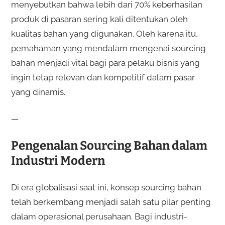
menyebutkan bahwa lebih dari 70% keberhasilan
produk di pasaran sering kali ditentukan oleh
kualitas bahan yang digunakan. Oleh karena itu,
pemahaman yang mendalam mengenai sourcing
bahan menjadi vital bagi para pelaku bisnis yang
ingin tetap relevan dan kompetitif dalam pasar
yang dinamis.
—
Pengenalan Sourcing Bahan dalam
Industri Modern
Di era globalisasi saat ini, konsep sourcing bahan
telah berkembang menjadi salah satu pilar penting
dalam operasional perusahaan. Bagi industri-