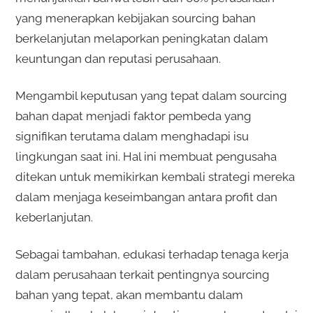
yang menerapkan kebijakan sourcing bahan
berkelanjutan melaporkan peningkatan dalam
keuntungan dan reputasi perusahaan.
Mengambil keputusan yang tepat dalam sourcing
bahan dapat menjadi faktor pembeda yang
signifikan terutama dalam menghadapi isu
lingkungan saat ini. Hal ini membuat pengusaha
ditekan untuk memikirkan kembali strategi mereka
dalam menjaga keseimbangan antara profit dan
keberlanjutan.
Sebagai tambahan, edukasi terhadap tenaga kerja
dalam perusahaan terkait pentingnya sourcing
bahan yang tepat, akan membantu dalam