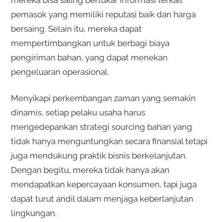
mereka bisa saling bertukar informasi terkait
pemasok yang memiliki reputasi baik dan harga
bersaing. Selain itu, mereka dapat
mempertimbangkan untuk berbagi biaya
pengiriman bahan, yang dapat menekan
pengeluaran operasional.
Menyikapi perkembangan zaman yang semakin
dinamis, setiap pelaku usaha harus
mengedepankan strategi sourcing bahan yang
tidak hanya menguntungkan secara finansial tetapi
juga mendukung praktik bisnis berkelanjutan.
Dengan begitu, mereka tidak hanya akan
mendapatkan kepercayaan konsumen, tapi juga
dapat turut andil dalam menjaga keberlanjutan
lingkungan.