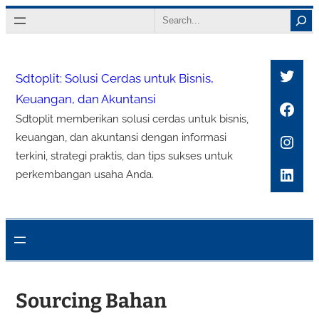
Lewati
Search
ke
konten
Twitt
Sdtoplit: Solusi Cerdas untuk Bisnis,
Keuangan, dan Akuntansi
Face
Sdtoplit memberikan solusi cerdas untuk bisnis,
Inst
keuangan, dan akuntansi dengan informasi
terkini, strategi praktis, dan tips sukses untuk
Link
perkembangan usaha Anda.
Sourcing Bahan