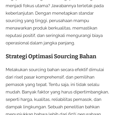
menjadi fokus utama? Jawabannya terletak pada
keberlanjutan. Dengan menetapkan standar
sourcing yang tinggi, perusahaan mampu
menawarkan produk berkualitas, memastikan
reputasi positif, dan seringkali mengurangi biaya
operasional dalam jangka panjang.
Strategi Optimasi Sourcing Bahan
Melakukan sourcing bahan secara efektif dimulai
dari riset pasar komprehensif, dan pemilihan
pemasok yang tepat. Tentu saja, ini tidak selalu
mudah. Banyak faktor yang harus dipertimbangkan,
seperti harga, kualitas, reliabilitas pemasok, dan
dampak lingkungan. Sebuah penelitian bahkan
menunjukkan bahwa lebih dari 60% perusahaan