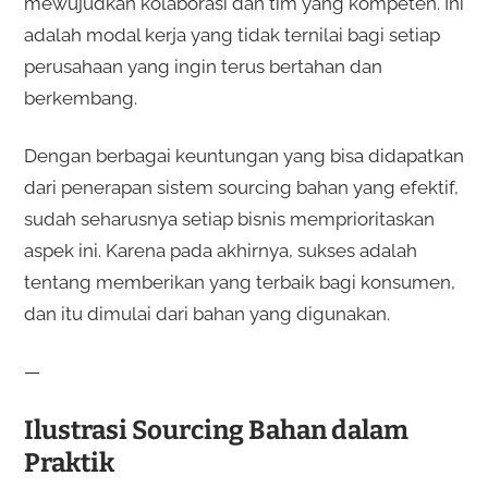
mewujudkan kolaborasi dan tim yang kompeten. Ini
adalah modal kerja yang tidak ternilai bagi setiap
perusahaan yang ingin terus bertahan dan
berkembang.
Dengan berbagai keuntungan yang bisa didapatkan
dari penerapan sistem sourcing bahan yang efektif,
sudah seharusnya setiap bisnis memprioritaskan
aspek ini. Karena pada akhirnya, sukses adalah
tentang memberikan yang terbaik bagi konsumen,
dan itu dimulai dari bahan yang digunakan.
—
Ilustrasi Sourcing Bahan dalam
Praktik