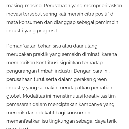
masing-masing. Perusahaan yang memprioritaskan
inovasi tersebut sering kali meraih citra positif di
mata konsumen dan dianggap sebagai pemimpin
industri yang progresif.
Pemanfaatan bahan sisa atau daur ulang
merupakan praktik yang semakin diminati karena
memberikan kontribusi signifikan terhadap
pengurangan limbah industri. Dengan cara ini,
perusahaan turut serta dalam gerakan green
industry yang semakin mendapatkan perhatian
global. Modalitas ini menstimulasi kreativitas tim
pemasaran dalam menciptakan kampanye yang
menarik dan edukatif bagi konsumen,
memanfaatkan isu lingkungan sebagai daya tarik