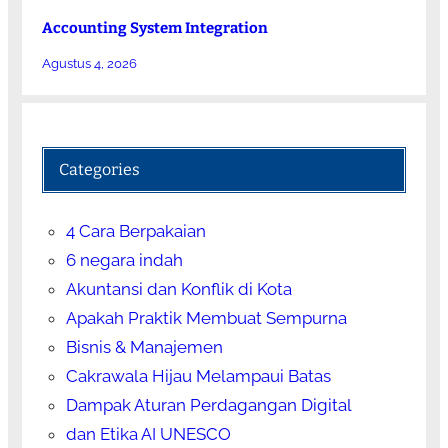
Accounting System Integration
Agustus 4, 2026
Categories
4 Cara Berpakaian
6 negara indah
Akuntansi dan Konflik di Kota
Apakah Praktik Membuat Sempurna
Bisnis & Manajemen
Cakrawala Hijau Melampaui Batas
Dampak Aturan Perdagangan Digital
dan Etika AI UNESCO