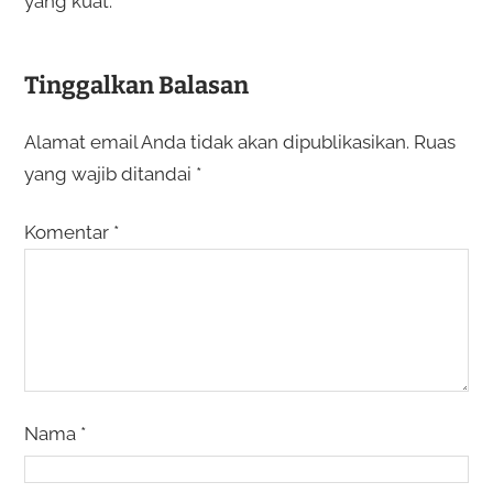
yang kuat.
Tinggalkan Balasan
Alamat email Anda tidak akan dipublikasikan.
Ruas
yang wajib ditandai
*
Komentar
*
Nama
*