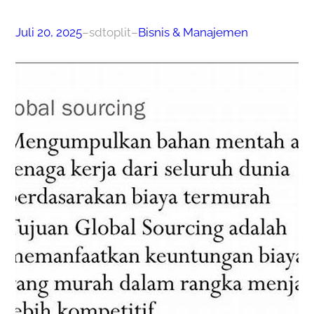
Juli 20, 2025
–
sdtoplit
–
Bisnis & Manajemen