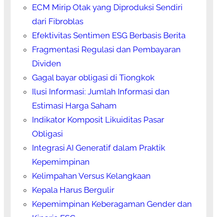
ECM Mirip Otak yang Diproduksi Sendiri
dari Fibroblas
Efektivitas Sentimen ESG Berbasis Berita
Fragmentasi Regulasi dan Pembayaran
Dividen
Gagal bayar obligasi di Tiongkok
Ilusi Informasi: Jumlah Informasi dan
Estimasi Harga Saham
Indikator Komposit Likuiditas Pasar
Obligasi
Integrasi AI Generatif dalam Praktik
Kepemimpinan
Kelimpahan Versus Kelangkaan
Kepala Harus Bergulir
Kepemimpinan Keberagaman Gender dan