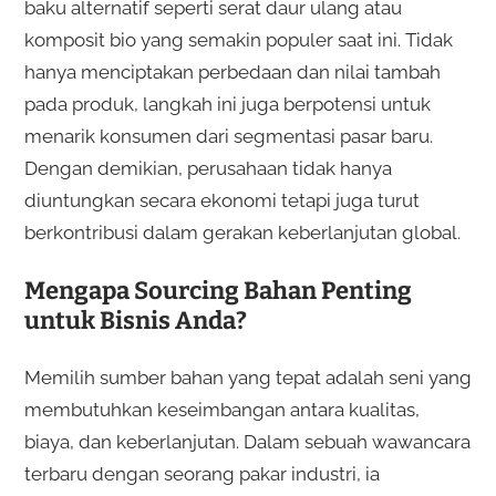
baku alternatif seperti serat daur ulang atau
komposit bio yang semakin populer saat ini. Tidak
hanya menciptakan perbedaan dan nilai tambah
pada produk, langkah ini juga berpotensi untuk
menarik konsumen dari segmentasi pasar baru.
Dengan demikian, perusahaan tidak hanya
diuntungkan secara ekonomi tetapi juga turut
berkontribusi dalam gerakan keberlanjutan global.
Mengapa Sourcing Bahan Penting
untuk Bisnis Anda?
Memilih sumber bahan yang tepat adalah seni yang
membutuhkan keseimbangan antara kualitas,
biaya, dan keberlanjutan. Dalam sebuah wawancara
terbaru dengan seorang pakar industri, ia