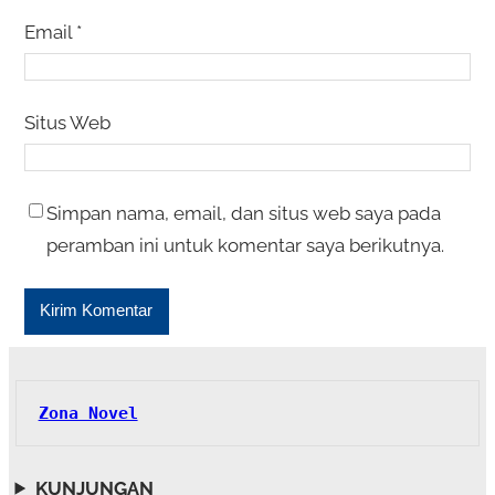
Email
*
Situs Web
Simpan nama, email, dan situs web saya pada
peramban ini untuk komentar saya berikutnya.
Zona Novel
KUNJUNGAN