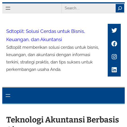
Lewati
Search
ke
konten
Twitt
Sdtoplit: Solusi Cerdas untuk Bisnis,
Keuangan, dan Akuntansi
Face
Sdtoplit memberikan solusi cerdas untuk bisnis,
Inst
keuangan, dan akuntansi dengan informasi
terkini, strategi praktis, dan tips sukses untuk
Link
perkembangan usaha Anda.
Teknologi Akuntansi Berbasis