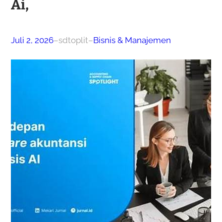
Ai,
Juli 2, 2026
–
sdtoplit
–
Bisnis & Manajemen